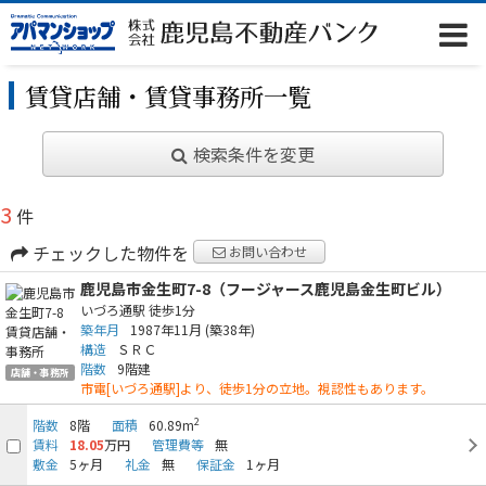
賃貸店舗・賃貸事務所一覧
検索条件を変更
3
件
チェックした物件を
お問い合わせ
鹿児島市金生町7-8（フージャース鹿児島金生町ビル）
いづろ通駅
徒歩1分
築年月
1987年11月
(築38年)
構造
ＳＲＣ
階数
9階建
店舗・事務所
市電[いづろ通駅]より、徒歩1分の立地。視認性もあります。
2
階数
8階
面積
60.89m
賃料
18.05
万円
管理費等
無
敷金
5ヶ月
礼金
無
保証金
1ヶ月