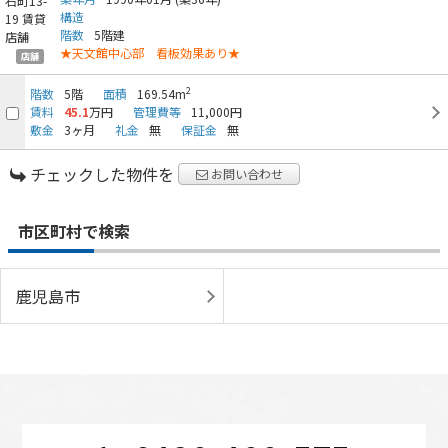
構造
階数
5階建
★天文館中心部 看板効果あり★
店舗
2
階数
5階
面積
169.54m
賃料
45.1
万円
管理費等
11,000円
敷金
3ヶ月
礼金
無
保証金
無
チェックした物件を
お問い合わせ
市区町村で検索
鹿児島市