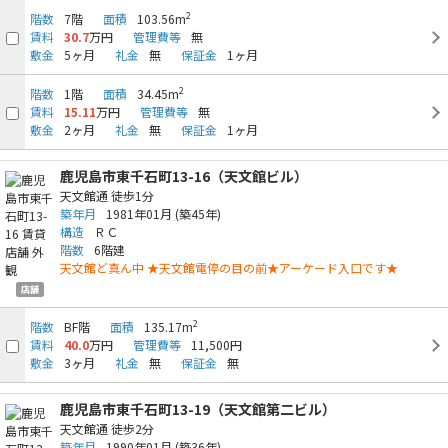
2
階数
7階
面積
103.56m
賃料
30.7
万円
管理費等
無
敷金
5ヶ月
礼金
無
保証金
1ヶ月
2
階数
1階
面積
34.45m
賃料
15.11
万円
管理費等
無
敷金
2ヶ月
礼金
無
保証金
1ヶ月
鹿児島市東千石町13-16（天文館ビル）
天文館通
徒歩1分
築年月
1981年01月
(築45年)
構造
ＲＣ
階数
6階建
天文館ど真ん中 ★天文館電停の目の前★アーケード入口です★
店舗
2
階数
BF階
面積
135.17m
賃料
40.0
万円
管理費等
11,500円
敷金
3ヶ月
礼金
無
保証金
無
鹿児島市東千石町13-19（天文館第二ビル）
天文館通
徒歩2分
築年月
1990年01月
(築36年)