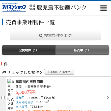
売買事業用物件一覧
検索条件を変更
公開物件（1）
販売中（1）
1
件
チェックした物件を
お問い合わせ
薩摩川内市原田町
薩摩川内警察署前
徒歩4分
5,500万円
築年月
1989年10月
(築36年)
2
使用部分面積
330.39m
2
土地面積
775.61m
クリニック、作業訓練事業、介護事業にいかがでしょうか