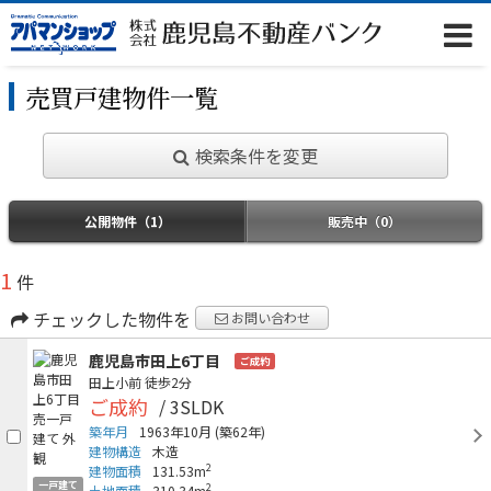
売買戸建物件一覧
検索条件を変更
公開物件（1）
販売中（0）
1
件
チェックした物件を
お問い合わせ
鹿児島市田上6丁目
ご成約
田上小前
徒歩2分
ご成約
/ 3SLDK
築年月
1963年10月
(築62年)
建物構造
木造
2
建物面積
131.53m
一戸建て
2
土地面積
310.34m