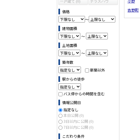
小野
一戸建て (0)
テラスハウ
ス (0)
吉野町
価格
～
建物面積
～
土地面積
～
築年数
新築以外
駅からの徒歩
バス停からの時間を含む
情報公開日
指定なし
本日公開
(0)
3日以内に公開
(0)
7日以内に公開
(0)
こだわり条件