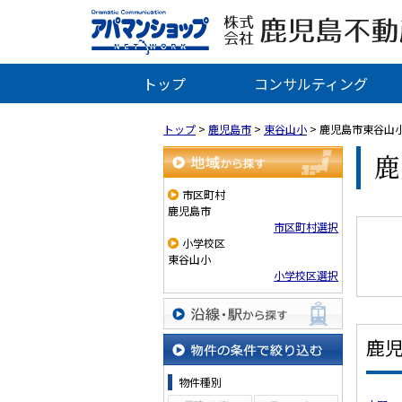
トップ
コンサルティング
トップ
>
鹿児島市
>
東谷山小
>
鹿児島市東谷山
鹿
地域から探す
市区町村
鹿児島市
市区町村選択
小学校区
東谷山小
小学校区選択
沿線・駅から探す
鹿
物件の条件で絞り込む
物件種別