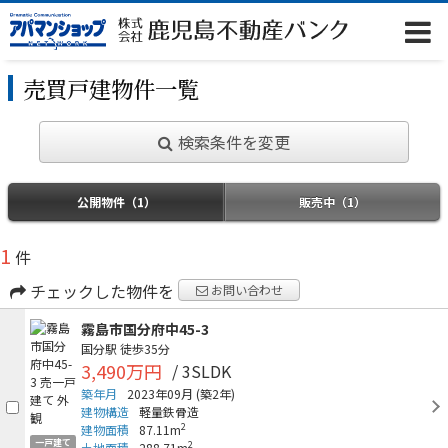
売買戸建物件一覧
検索条件を変更
公開物件（1）
販売中（1）
1
件
チェックした物件を
お問い合わせ
霧島市国分府中45-3
国分駅
徒歩35分
3,490万円
/ 3SLDK
築年月
2023年09月
(築2年)
建物構造
軽量鉄骨造
2
建物面積
87.11m
一戸建て
2
土地面積
288.71m