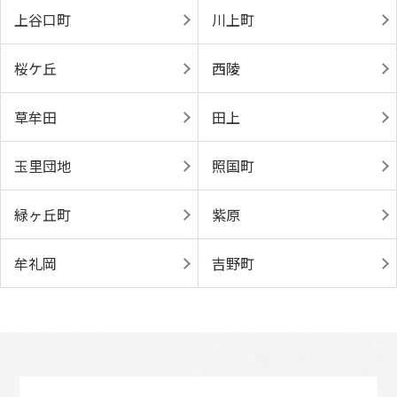
上谷口町
川上町
桜ケ丘
西陵
草牟田
田上
玉里団地
照国町
緑ヶ丘町
紫原
牟礼岡
吉野町