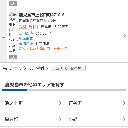
土地
鹿児島市上谷口町4718-6
内田集会施設前
徒歩5分
350万円
坪単価：6.99万円
2
土地面積
165.60m
総区画数
最適用途
住宅用地
広々とした県道に面した土地です
土地
チェックした物件を
お問い合わせ
鹿児島市の他のエリアを探す
池之上町
石谷町
魚見町
小野