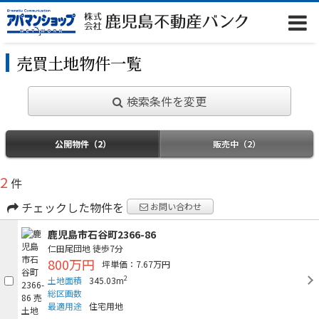
売買土地物件一覧
検索条件を変更
公開物件（2）
販売中（2）
2
件
チェックした物件を
お問い合わせ
鹿児島市石谷町2366-86
仁田尾団地
徒歩7分
800万円
坪単価：7.67万円
2
土地面積
345.03m
総区画数
最適用途
住宅用地