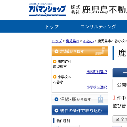
トップ
コンサルティング
トップ
>
鹿児島市
>
石谷小
>
鹿児島市石谷小校
鹿
地域から探す
市区町村
鹿児島市
市区町村選択
小学校区
一覧で
石谷小
公開
小学校区選択
1
件中
並び替
沿線・駅から探す
物件の条件で絞り込む
全
物件種別