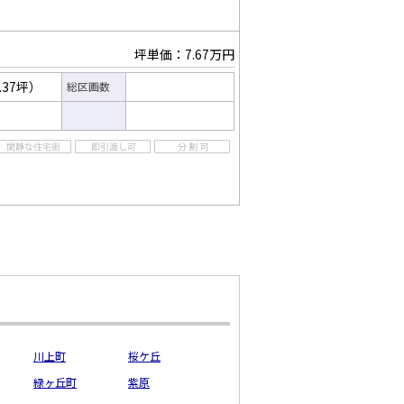
坪単価：7.67万円
.37坪）
総区画数
川上町
桜ケ丘
緑ヶ丘町
紫原