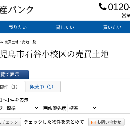
0120
営業
売りたい
貸したい
買いたい
区の売買土地・売地一覧
児島市石谷小校区の売買土地
表示
物件（1）
販売中（1）
 1～1件を表示
え
画像優先度
チェックした物件をまとめて
てチェック
お問い合わせ