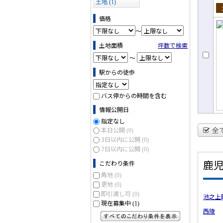
土地 (1)
売
価格
～
土地面積
坪数で検索
～
駅からの徒歩
バス停からの時間を含む
情報公開日
指定なし
全
本日公開
(0)
3日以内に公開
(0)
7日以内に公開
(0)
鹿
こだわり条件
角地
(0)
更地
(0)
即引渡し可
(0)
池之上
現在募集中
(1)
西陵