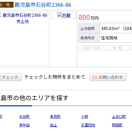
鹿児島市石谷町2366-86
土地
800
万円
2
345.03m
（104
土地面積
住宅用地
最適用途
チェックした物件をまとめて
てチェック
お問い合わせ
児島市の他のエリアを探す
町
石谷町
魚見町
小野
上谷口町
草牟田
田上
玉里団地
照国町