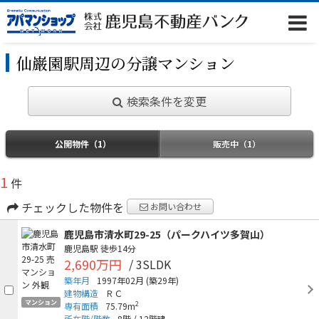
仙巌園駅周辺の分譲マンション
検索条件を変更
公開物件（1）
販売中（1）
1
件
チェックした物件を
お問い合わせ
鹿児島市清水町29-25（パークハイツ多賀山）
鹿児島駅
徒歩14分
2,690万円
/ 3SLDK
築年月
1997年02月
(築29年)
建物構造
ＲＣ
マンション
2
専有面積
75.79m
所在階/階数
8階
/
12階建