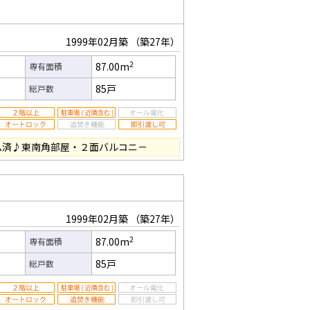
1999年02月築
（築27年）
2
87.00m
専有面積
85戸
総戸数
ーム済♪東南角部屋・２面バルコニ－
1999年02月築
（築27年）
2
87.00m
専有面積
85戸
総戸数