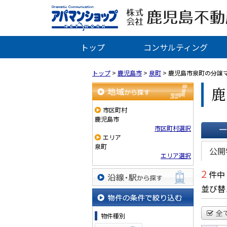
トップ
コンサルティング
トップ
>
鹿児島市
>
泉町
>
鹿児島市泉町の分譲
鹿
地域から探す
市区町村
鹿児島市
市区町村選択
エリア
一覧で
泉町
公開
エリア選択
2
件中
並び替
沿線・駅から探す
物件の条件で絞り込む
全
物件種別