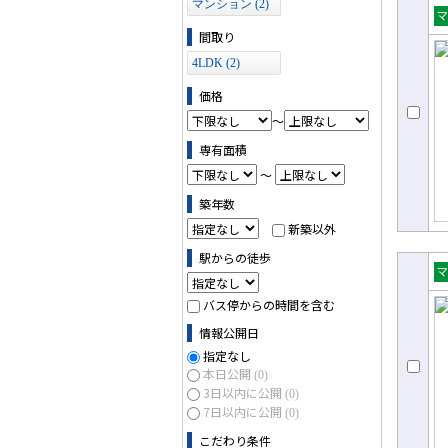
マンション (2)
売
間取り
ョ
4LDK (2)
価格
～
専有面積
～
築年数
新築以外
駅からの徒歩
売
バス停からの時間を含む
ョ
情報公開日
指定なし
本日公開
(0)
3日以内に公開
(0)
7日以内に公開
(0)
こだわり条件