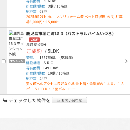
2
専有面積
71.61m
所在階/階数
3階
/
15階建
総戸数
68戸
2025年12月中旬 フルリフォーム済 ペット可(細則あり) 駐車
場8,000円～15,000…
鹿児島市堀江町18-3（パストラルハイムいづろ）
ご成約
泉町
徒歩3分
ご成約
/ 5LDK
築年月
1987年08月
(築39年)
マンション
建物構造
ＳＲＣ
2
専有面積
149.13m
所在階/階数
10階
/
10階建
総戸数
24戸
天文館へのアクセス良好な立地 最上階・角部屋の１４０．１３
㎡ ５ＬＤＫ・３面バルコニー
チェックした物件を
お問い合わせ