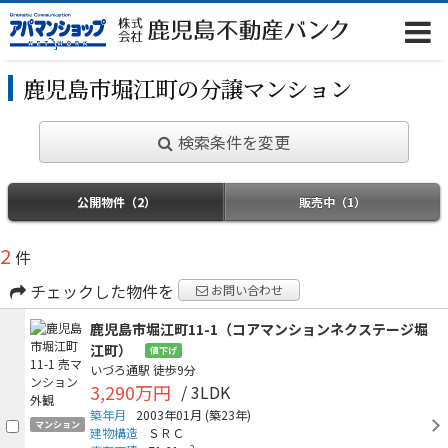
鹿児島市堀江町の分譲マンション
検索条件を変更
公開物件（2）
販売中（1）
2
件
チェックした物件を
お問い合わせ
鹿児島市堀江町11-1（コアマンションネクステージ堀
江町）
値下げ
いづろ通駅
徒歩9分
3,290万円
/ 3LDK
築年月
2003年01月
(築23年)
マンション
建物構造
ＳＲＣ