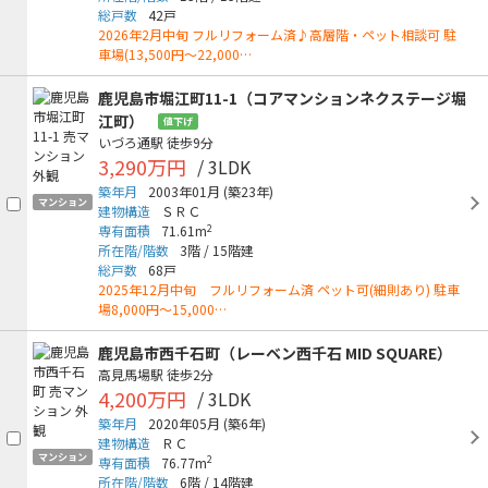
総戸数
42戸
2026年2月中旬 フルリフォーム済♪高層階・ペット相談可 駐
車場(13,500円～22,000…
鹿児島市堀江町11-1（コアマンションネクステージ堀
江町）
値下げ
いづろ通駅
徒歩9分
3,290万円
/ 3LDK
築年月
2003年01月
(築23年)
マンション
建物構造
ＳＲＣ
2
専有面積
71.61m
所在階/階数
3階
/
15階建
総戸数
68戸
2025年12月中旬 フルリフォーム済 ペット可(細則あり) 駐車
場8,000円～15,000…
鹿児島市西千石町（レーベン西千石 MID SQUARE）
高見馬場駅
徒歩2分
4,200万円
/ 3LDK
築年月
2020年05月
(築6年)
建物構造
ＲＣ
マンション
2
専有面積
76.77m
所在階/階数
6階
/
14階建