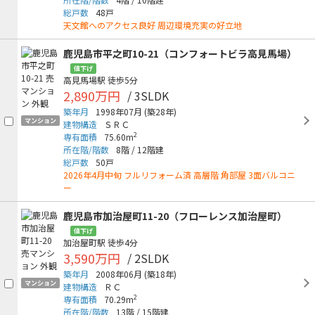
総戸数
48戸
天文館へのアクセス良好 周辺環境充実の好立地
鹿児島市平之町10-21（コンフォートビラ高見馬場）
値下げ
高見馬場駅
徒歩5分
2,890万円
/ 3SLDK
築年月
1998年07月
(築28年)
マンション
建物構造
ＳＲＣ
2
専有面積
75.60m
所在階/階数
8階
/
12階建
総戸数
50戸
2026年4月中旬 フルリフォーム済 高層階 角部屋 3面バルコニ
ー
鹿児島市加治屋町11-20（フローレンス加治屋町）
値下げ
加治屋町駅
徒歩4分
3,590万円
/ 2SLDK
築年月
2008年06月
(築18年)
マンション
建物構造
ＲＣ
2
専有面積
70.29m
所在階/階数
13階
/
15階建