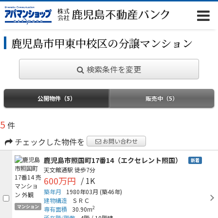
鹿児島市甲東中校区の分譲マンション
検索条件を変更
公開物件（5）
販売中（5）
5
件
チェックした物件を
お問い合わせ
鹿児島市照国町17番14（エクセレント照国）
新着
天文館通駅
徒歩7分
600万円
/ 1K
築年月
1980年03月
(築46年)
建物構造
ＳＲＣ
マンション
2
専有面積
30.90m
所在階/階数
4階
/
10階建