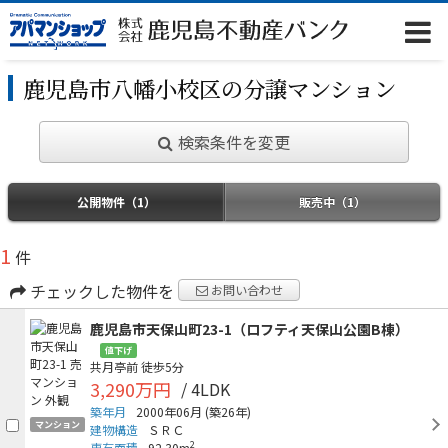
鹿児島市八幡小校区の分譲マンション
検索条件を変更
公開物件（1）
販売中（1）
1
件
チェックした物件を
お問い合わせ
鹿児島市天保山町23-1（ロフティ天保山公園B棟）
値下げ
共月亭前
徒歩5分
3,290万円
/ 4LDK
築年月
2000年06月
(築26年)
マンション
建物構造
ＳＲＣ
2
専有面積
92.30m