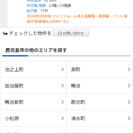
所在階/階数
13階
/
15階建
総戸数
77戸
2026年2月中旬 フルリフォーム済♪高層階・角部屋・ペット相
談可 駐車場(6,000円～9,5…
チェックした物件を
お問い合わせ
鹿児島市の他のエリアを探す
池之上町
泉町
加治屋町
鴨池
鴨池新町
郡元町
小松原
清水町